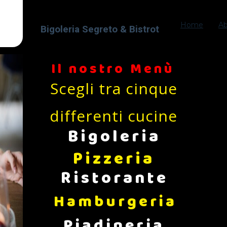
Home
A
Bigoleria Segreto & Bistrot
Il nostro Menù
Scegli tra cinque
differenti cucine
Bigoleria
Pizzeria
Ristorante
Hamburgeria
Piadineria