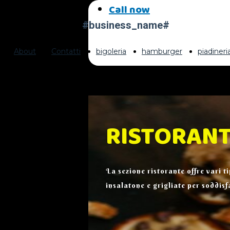
Call now
#business_name#
About
Contatti
bigoleria
hamburger
piadiner
RISTORAN
La sezione ristorante offre vari t
insalatone e grigliate per soddis