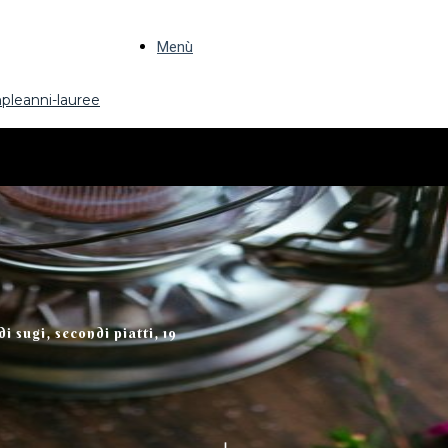
Menù
pleanni-lauree
i sugi, secondi piatti, 19