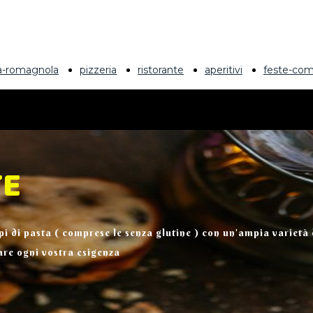
ia-romagnola
pizzeria
ristorante
aperitivi
feste-com
TE
ipi di pasta ( comprese le senza glutine ) con un'ampia varietà d
fare ogni vostra esigenza