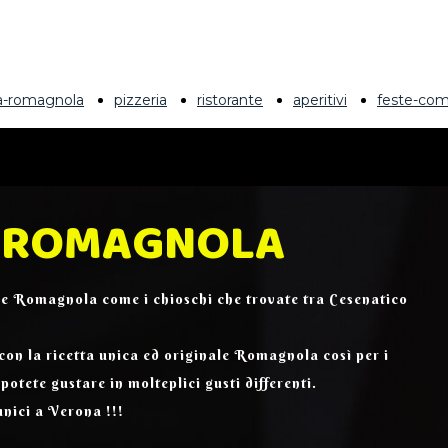
ia-romagnola
pizzeria
ristorante
aperitivi
feste-com
A ROMAGNOLA
le Romagnola come i chioschi che trovate tra Cesenatico
con la ricetta unica ed originale Romagnola così per i
potete gustare in molteplici gusti differenti.
unici a Verona !!!