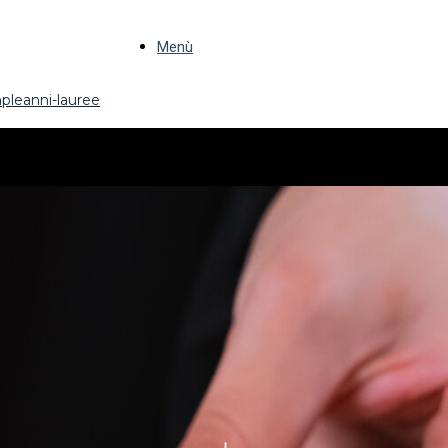
Menù
pleanni-lauree