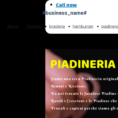
Call now
#business_name#
About
Contatti
bigoleria
hamburger
piadiner
PIADINERI
Siamo una vera Piadineria origina
Rimini e Riccione.
Da noi trovate le favolose Piadine 
Rotoli i Crescioni e le Piadizze che 
Provali e capirai perchè siamo gli 