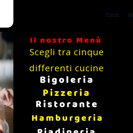
*
Logo
Home
A
Il nostro Menù
Scegli tra cinque
differenti cucine
Bigoleria
Pizzeria
Ristorante
Hamburgeria
Piadineria